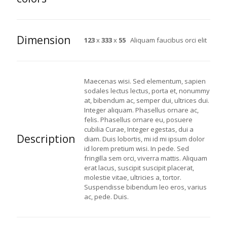
Dimension
123
x
333
x
55
Aliquam faucibus orci elit
Maecenas wisi. Sed elementum, sapien
sodales lectus lectus, porta et, nonummy
at, bibendum ac, semper dui, ultrices dui.
Integer aliquam. Phasellus ornare ac,
felis. Phasellus ornare eu, posuere
cubilia Curae, Integer egestas, dui a
Description
diam. Duis lobortis, mi id mi ipsum dolor
id lorem pretium wisi. In pede. Sed
fringilla sem orci, viverra mattis. Aliquam
erat lacus, suscipit suscipit placerat,
molestie vitae, ultricies a, tortor.
Suspendisse bibendum leo eros, varius
ac, pede. Duis.