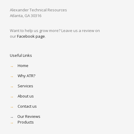
Alexander Technical Resources
Atlanta, GA 30316
Want to help us grow more? Leave us a review on
our
Facebook page
.
Useful Links
→
Home
→
Why ATR?
→
Services
→
About us
→
Contact us
→
Our Reviews
→
Products